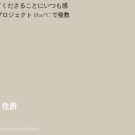
てくださることにいつも感
ェクト (820°C で複数
​住所
ontenay sous bois