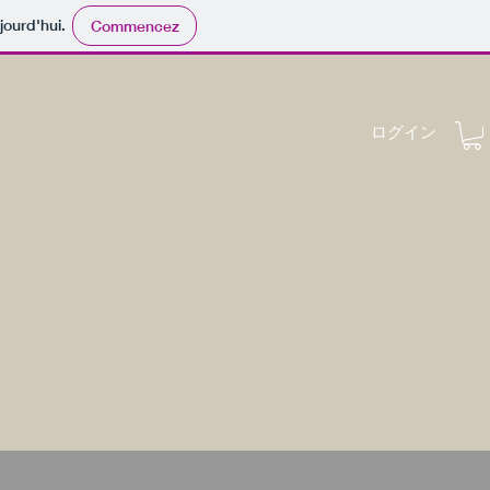
jourd'hui.
Commencez
ログイン