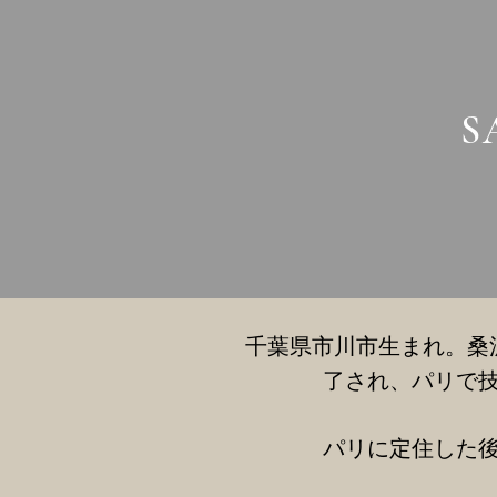
S
千葉県市川市生まれ。桑
了され、パリで技
パリに定住した